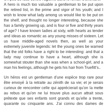
A hero is much too valuable a gentleman to be put upon
the retired list, in the prime and vigor of his youth; and I
wish to know what lady among us would like to be put on
the shelf, and thought no longer interesting, because she
has a family growing up, and is four or five and thirty years
of age? I have known ladies at sixty, with hearts as tender
and ideas as romantic as any young misses of sixteen. Let
us have middle-aged novels then, as well as your
extremely juvenile legends: let the young ones be warned
that the old folks have a right to be interesting: and that a
lady may continue to have a heart, although she is
somewhat stouter than she was when a school-girl, and a
man his feelings, although he gets his hair from Truefitt’s.
.
Un héros est un gentleman d'une espèce trop rare pour
être envoyé à la retraite au zénith de sa vie; et je serais
curieux de rencontrer celle qui apprécierait qu'on la mette
au rebus et qu'on ne lui trouve plus aucun attrait sous
prétexte que ses enfants sont grands et qu'elle a trente,
quarante ou cinquante ans. J'ai connu des dames de