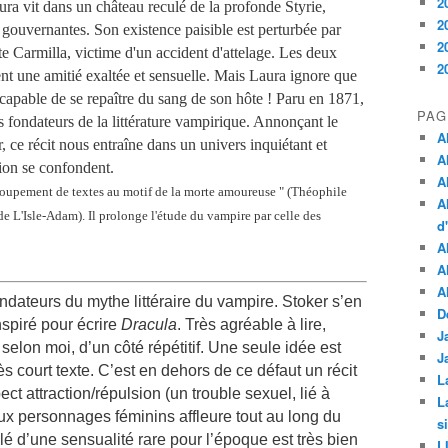
2
ura vit dans un château reculé de la profonde Styrie,
2
 gouvernantes. Son existence paisible est perturbée par
2
nte Carmilla, victime d'un accident d'attelage. Les deux
2
t une amitié exaltée et sensuelle. Mais Laura ignore que
capable de se repaître du sang de son hôte ! Paru en 1871,
PAG
 fondateurs de la littérature vampirique. Annonçant le
A
ce récit nous entraîne dans un univers inquiétant et
A
sion se confondent.
A
groupement de textes au motif de la morte amoureuse " (Théophile
A
de L'Isle-Adam). Il prolonge l'étude du vampire par celle des
d
A
A
A
ondateurs du mythe littéraire du vampire. Stoker s’en
D
nspiré pour écrire
Dracula
. Très agréable à lire,
J
elon moi, d’un côté répétitif. Une seule idée est
J
ès court texte. C’est en dehors de ce défaut un récit
L
pect attraction/répulsion (un trouble sexuel, lié à
L
deux personnages féminins affleure tout au long du
s
lé d’une sensualité rare pour l’époque est très bien
L