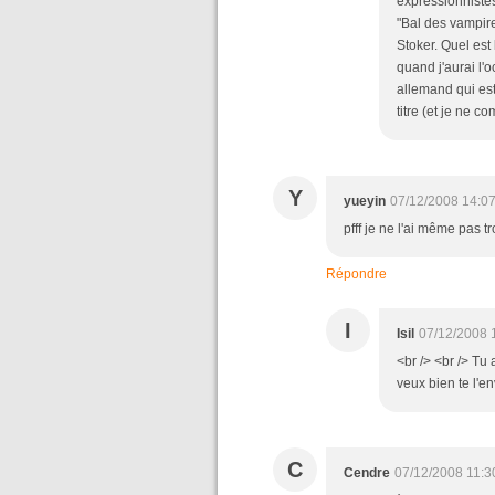
expressionnistes
"Bal des vampire
Stoker. Quel est 
quand j'aurai l'
allemand qui est
titre (et je ne c
Y
yueyin
07/12/2008 14:0
pfff je ne l'ai même pas 
Répondre
I
Isil
07/12/2008 
<br /> <br /> Tu 
veux bien te l'en
C
Cendre
07/12/2008 11:3