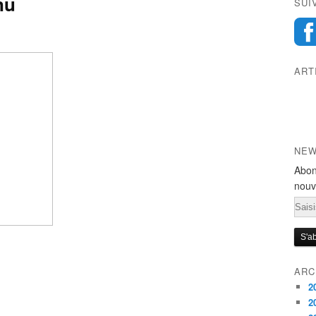
nu
SUI
ART
NEW
Abon
nouv
Emai
ARC
2
2