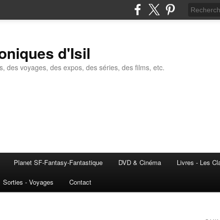
oniques d'Isil
s, des voyages, des expos, des séries, des films, etc.
Planet SF-Fantasy-Fantastique
DVD & Cinéma
Livres - Les C
Sorties - Voyages
Contact