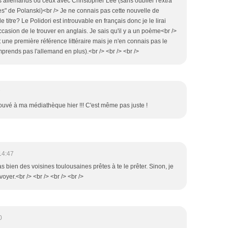
 allemands ou ceux avec Christopher Lee (sans oublier l'extra
s" de Polanski)<br /> Je ne connais pas cette nouvelle de
le titre? Le Polidori est introuvable en français donc je le lirai
occasion de le trouver en anglais. Je sais qu'il y a un poème<br />
 une première référence littéraire mais je n'en connais pas le
omprends pas l'allemand en plus).<br /> <br /> <br />
7
trouvé à ma médiathèque hier !!! C'est même pas juste !
14:47
as bien des voisines toulousaines prêtes à te le prêter. Sinon, je
voyer.<br /> <br /> <br /> <br />
0