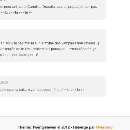
i et pourtant, sans Carmilla, Dracula n'aurait probablement pas
> <br /> <br /> <br />
9
n sûr (j'ai pas mal lu sur le mythe des vampires bon j'avoue...)
effleurée de le lire... tolkien sait pourquoi... erreur réparée, je
ma tournée classique ;-)!
10:36
able pour ta culture vampiresque :-)<br /> <br /> <br />
Theme: Twentyeleven © 2012 -
Hébergé par
Overblog