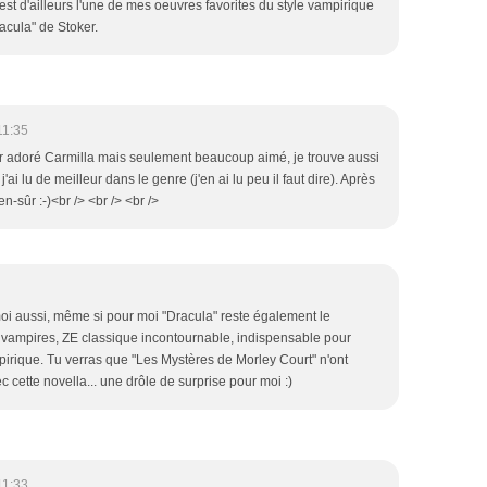
c'est d'ailleurs l'une de mes oeuvres favorites du style vampirique
acula" de Stoker.
11:35
ir adoré Carmilla mais seulement beaucoup aimé, je trouve aussi
j'ai lu de meilleur dans le genre (j'en ai lu peu il faut dire). Après
n-sûr :-)<br /> <br /> <br />
i aussi, même si pour moi "Dracula" reste également le
les vampires, ZE classique incontournable, indispensable pour
mpirique. Tu verras que "Les Mystères de Morley Court" n'ont
ec cette novella... une drôle de surprise pour moi :)
11:33