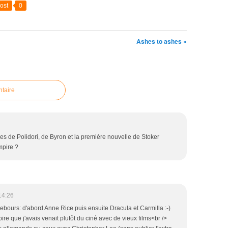
ost
0
Ashes to ashes »
taire
les de Polidori, de Byron et la première nouvelle de Stoker
mpire ?
14:26
 rebours: d'abord Anne Rice puis ensuite Dracula et Carmilla :-)
re que j'avais venait plutôt du ciné avec de vieux films<br />