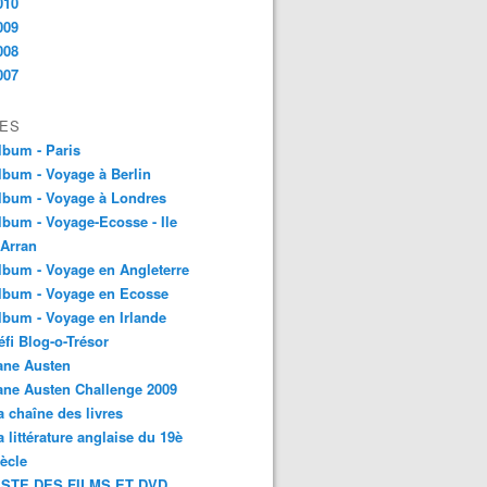
010
009
008
007
ES
lbum - Paris
lbum - Voyage à Berlin
lbum - Voyage à Londres
lbum - Voyage-Ecosse - Ile
'Arran
lbum - Voyage en Angleterre
lbum - Voyage en Ecosse
lbum - Voyage en Irlande
éfi Blog-o-Trésor
ane Austen
ane Austen Challenge 2009
a chaîne des livres
a littérature anglaise du 19è
iècle
ISTE DES FILMS ET DVD