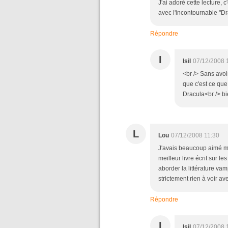
J'ai adoré cette lecture, 
avec l'incontournable "Dr
Répondre
I
Isil
07/12/2008 
<br /> Sans avo
que c'est ce que 
Dracula<br /> bie
L
Lou
07/12/2008 11:30
J'avais beaucoup aimé mo
meilleur livre écrit sur 
aborder la littérature va
strictement rien à voir av
Répondre
I
Isil
07/12/2008 