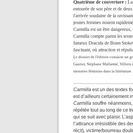
Quatrième de couverture :
La
entourée de son père et de deux
l'arrivée soudaine de la ravissa
jeunes femmes nouent rapidemen
Carmilla est un être dangereux, 
Carmilla compte parmi les textes
fameux Dracula de Bram Stoker, 
fascinant, où attraction et répul
Le dossier de l'édition consacre un 
Gautier, Stéphane Mallarmé, Villiers 
monstres féminins dans la littérature.
Carmilla
est un des textes f
est d’ailleurs certainement i
Carmilla
souffre néanmoins, s
répétée tout au long de ce tr
qui se suit avec plaisir. L’as
l’attirance irrésistible des 
récit), victime/bourreau doub