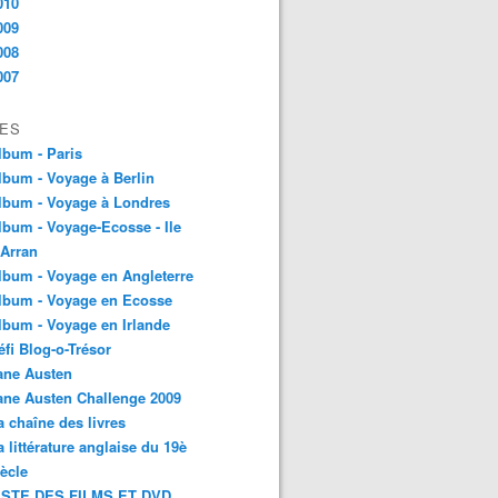
010
009
008
007
ES
lbum - Paris
lbum - Voyage à Berlin
lbum - Voyage à Londres
lbum - Voyage-Ecosse - Ile
'Arran
lbum - Voyage en Angleterre
lbum - Voyage en Ecosse
lbum - Voyage en Irlande
éfi Blog-o-Trésor
ane Austen
ane Austen Challenge 2009
a chaîne des livres
a littérature anglaise du 19è
iècle
ISTE DES FILMS ET DVD