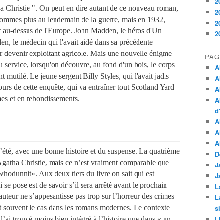
2
 Christie ". On peut en dire autant de ce nouveau roman,
2
 sommes plus au lendemain de la guerre, mais en 1932,
2
 au-dessus de l'Europe. John Madden, le héros d'Un
2
en, le médecin qui l'avait aidé dans sa précédente
our devenir exploitant agricole. Mais une nouvelle énigme
PAG
du service, lorsqu'on découvre, au fond d'un bois, le corps
A
nt mutilé. Le jeune sergent Billy Styles, qui l'avait jadis
A
urs de cette enquête, qui va entraîner tout Scotland Yard
A
es et en rebondissements.
A
d
A
A
A
 l’été, avec une bonne histoire et du suspense. La quatrième
D
Agatha Christie, mais ce n’est vraiment comparable que
J
«whodunnit». Aux deux tiers du livre on sait qui est
J
i se pose est de savoir s’il sera arrêté avant le prochain
L
’auteur ne s’appesantisse pas trop sur l’horreur des crimes
L
t souvent le cas dans les romans modernes. Le contexte
s
L
 l’ai trouvé moins bien intégré à l’histoire que dans « un