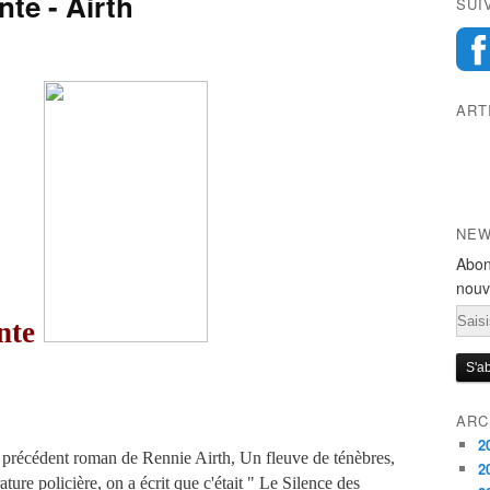
nte - Airth
SUI
ART
NEW
Abon
nouv
Emai
nte
ARC
2
précédent roman de Rennie Airth, Un fleuve de ténèbres,
2
ature policière, on a écrit que c'était " Le Silence des