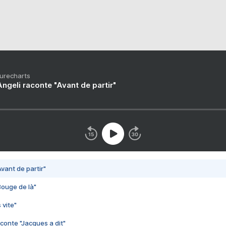
Purecharts
ngeli raconte "Avant de partir"
vant de partir"
Bouge de là"
 vite"
conte "Jacques a dit"