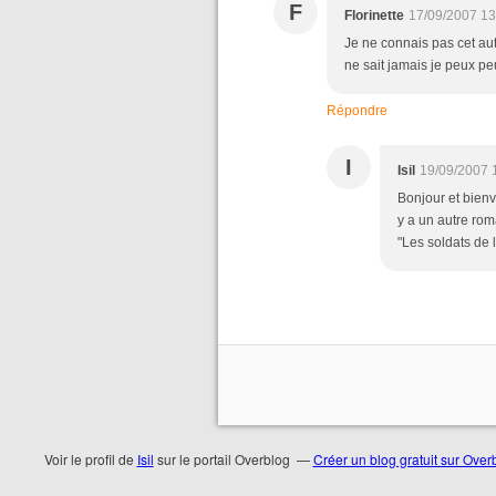
F
Florinette
17/09/2007 13
Je ne connais pas cet aut
ne sait jamais je peux peut
Répondre
I
Isil
19/09/2007 
Bonjour et bienv
y a un autre rom
"Les soldats de
Voir le profil de
Isil
sur le portail Overblog
Créer un blog gratuit sur Over