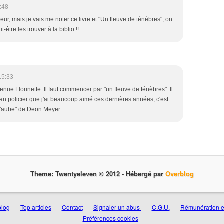
:48
eur, mais je vais me noter ce livre et "Un fleuve de ténèbres", on
-être les trouver à la biblio !!
15:33
enue Florinette. Il faut commencer par "un fleuve de ténèbres". Il
an policier que j'ai beaucoup aimé ces dernières années, c'est
 l'aube" de Deon Meyer.
Theme: Twentyeleven © 2012 -
Hébergé par
Overblog
blog
Top articles
Contact
Signaler un abus
C.G.U.
Rémunération en
Préférences cookies