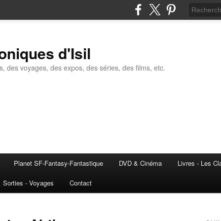
oniques d'Isil
s, des voyages, des expos, des séries, des films, etc.
Planet SF-Fantasy-Fantastique
DVD & Cinéma
Livres - Les C
Sorties - Voyages
Contact