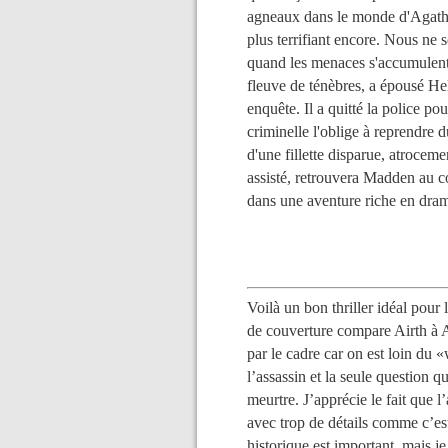
agneaux dans le monde d'Agatha
plus terrifiant encore. Nous ne
quand les menaces s'accumulent
fleuve de ténèbres, a épousé Hel
enquête. Il a quitté la police p
criminelle l'oblige à reprendre 
d'une fillette disparue, atroceme
assisté, retrouvera Madden au co
dans une aventure riche en dram
Voilà un bon thriller idéal pour
de couverture compare Airth à 
par le cadre car on est loin du 
l’assassin et la seule question qu
meurtre. J’apprécie le fait que l
avec trop de détails comme c’es
historique est important, mais je